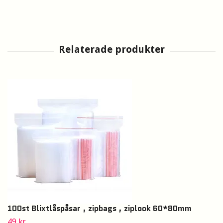
100st Blixtlåspåsar , zipbags , ziplook 60*80mm
49 kr