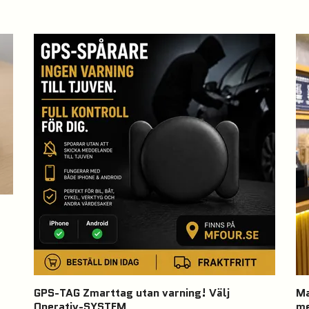
GPS-TAG Zmarttag utan varning! Välj
Ma
Operativ-SYSTEM
me