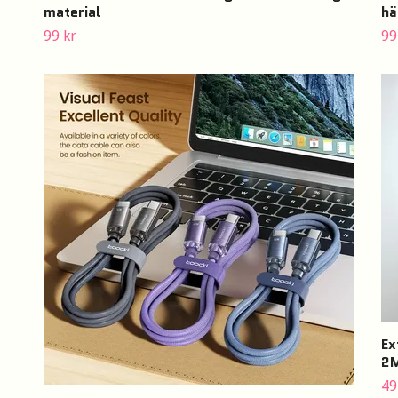
material
hä
99 kr
99
Ex
2M
49