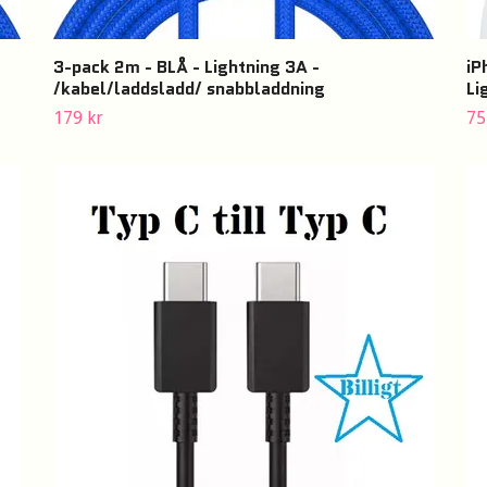
3-pack 2m - BLÅ - Lightning 3A -
iP
/kabel/laddsladd/ snabbladdning
Li
179 kr
75