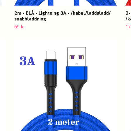
2m - BLÅ - Lightning 3A - /kabel/laddsladd/
3-
snabbladdning
/k
69 kr
17