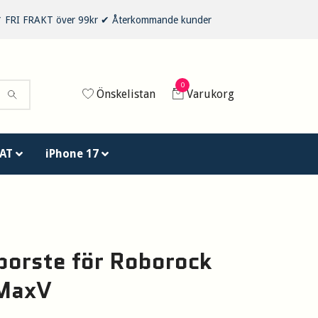
 ✔ FRI FRAKT över 99kr ✔ Återkommande kunder
0
Önskelistan
Varukorg
AT
iPhone 17
orste för Roborock
 MaxV