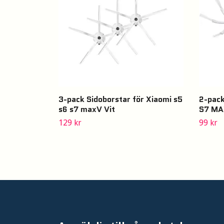
3-pack Sidoborstar för Xiaomi s5
2-pack
s6 s7 maxV Vit
S7 M
129 kr
99 kr