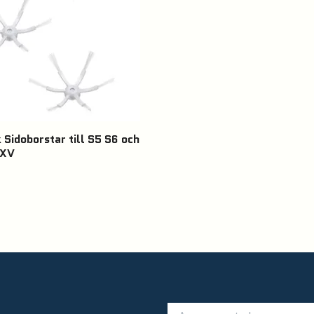
 Sidoborstar till S5 S6 och
AXV